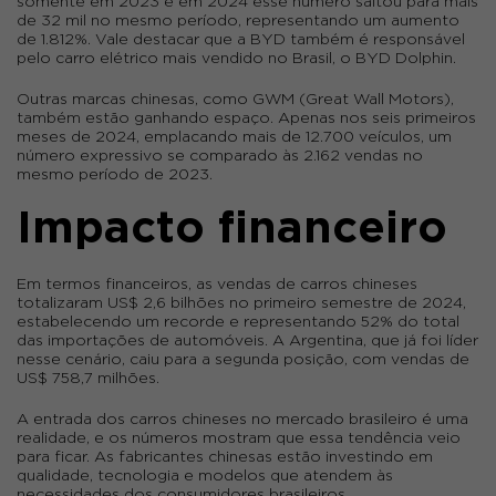
somente em 2023 e em 2024 esse número saltou para mais
de 32 mil no mesmo período, representando um aumento
de
1.812%
. Vale destacar que a BYD também é responsável
pelo carro elétrico mais vendido no Brasil, o
BYD Dolphin
.
Outras marcas chinesas, como
GWM
(Great Wall Motors),
também estão ganhando espaço. Apenas nos seis primeiros
meses de 2024, emplacando mais de 12.700 veículos, um
número expressivo se comparado às 2.162 vendas no
mesmo período de 2023.
Impacto financeiro
Em termos financeiros, as vendas de carros chineses
totalizaram
US$ 2,6 bilhões
no primeiro semestre de 2024,
estabelecendo um recorde e representando
52% do total
das importações de automóveis
. A Argentina, que já foi líder
nesse cenário, caiu para a segunda posição, com vendas de
US$ 758,7 milhões.
A entrada dos carros chineses no mercado brasileiro é uma
realidade, e os números mostram que essa tendência veio
para ficar. As fabricantes chinesas estão investindo em
qualidade, tecnologia e modelos que atendem às
necessidades dos consumidores brasileiros.