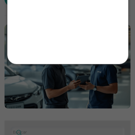
Salve o número para continuar recebendo
nosso suporte sem interrupções!
Estamos prontos para te atender
💙