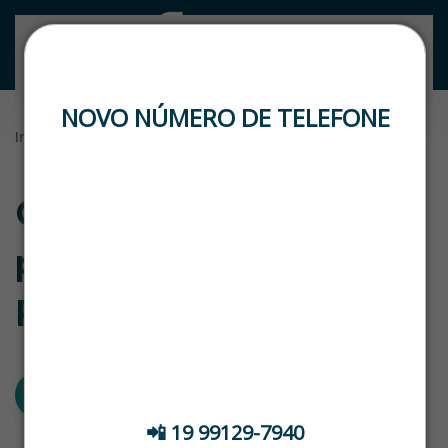
Skip to main content
LOGIN
NOVO NÚMERO DE TELEFONE
Início
Blog
Blog
Checklist completo
🚨 ATENÇÃO, CLIENTES! DATASTOCK RENAVE
🚨
para adesão ao
📢 Temos um NOVO NÚMERO DE SUPORTE
RENAVE
Para atendimento, fale com nosso time pelo
contato abaixo:
📲 19 99129-7940