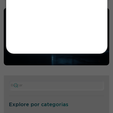
Salve o número para continuar recebendo
nosso suporte sem interrupções!
Estamos prontos para te atender
💙
Explore por categorias