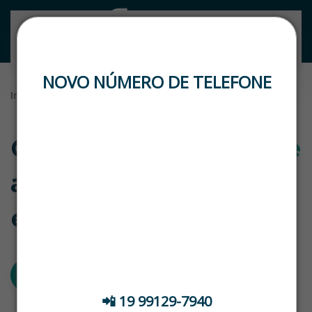
Skip to main content
LOGIN
NOVO NÚMERO DE TELEFONE
Início
Blog
Blog
ControlStock: melhore
🚨 ATENÇÃO, CLIENTES! DATASTOCK RENAVE
🚨
a eficiência do seu
📢 Temos um NOVO NÚMERO DE SUPORTE
estoque de veículos
Para atendimento, fale com nosso time pelo
contato abaixo:
📲 19 99129-7940