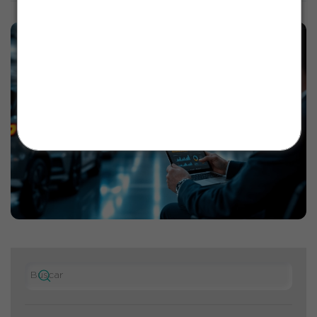
Salve o número para continuar recebendo
nosso suporte sem interrupções!
Estamos prontos para te atender
💙