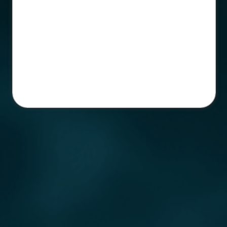
Salve o número para continuar recebendo
nosso suporte sem interrupções!
Estamos prontos para te atender
💙