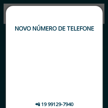
Skip to main content
NOVO NÚMERO DE TELEFONE
🚨 ATENÇÃO, CLIENTES! DATASTOCK RENAVE
🚨
📢 Temos um NOVO NÚMERO DE SUPORTE
Para atendimento, fale com nosso time pelo
contato abaixo:
📲 19 99129-7940