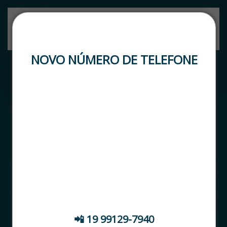
Skip to main content
NOVO NÚMERO DE TELEFONE
🚨 ATENÇÃO, CLIENTES! DATASTOCK RENAVE
🚨
📢 Temos um NOVO NÚMERO DE SUPORTE
Para atendimento, fale com nosso time pelo
contato abaixo:
📲 19 99129-7940