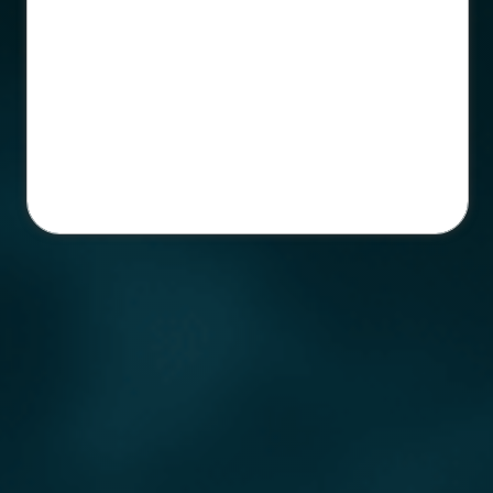
Salve o número para continuar recebendo
nosso suporte sem interrupções!
Estamos prontos para te atender
💙